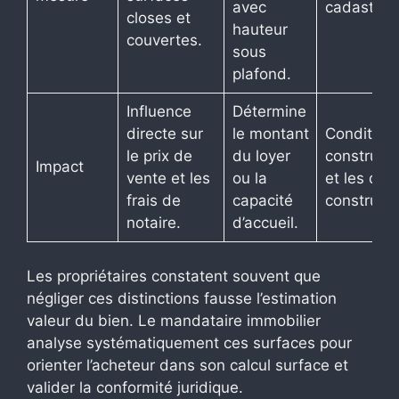
avec
cadastral.
closes et
hauteur
couvertes.
sous
plafond.
Influence
Détermine
directe sur
le montant
Conditionn
le prix de
du loyer
constructib
Impact
vente et les
ou la
et les droi
frais de
capacité
construire
notaire.
d’accueil.
Les propriétaires constatent souvent que
négliger ces distinctions fausse l’estimation
valeur du bien. Le mandataire immobilier
analyse systématiquement ces surfaces pour
orienter l’acheteur dans son calcul surface et
valider la conformité juridique.