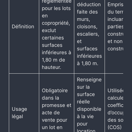
règlementée
déduction
Emprise to
pour les lots
faite des
du terrain,
en
murs,
incluant
copropriété,
Définition
cloisons,
parties
exclut
escaliers,
constructi
certaines
et
et non
surfaces
surfaces
constructi
inférieures à
inférieures
1,80 m de
à 1,80 m.
hauteur.
Renseigne
sur la
Obligatoire
Utilisée p
surface
dans la
calculer le
réelle
promesse et
coefficien
Usage
disponible
acte de
d’occupat
légal
à la vie
vente pour
des sols
pour
un lot en
(COS) et
location