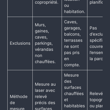
copropriété.
planificati
ou
habitation.
Caves,
Murs,
garages,
Pas
gaines,
balcons,
d’exclusio
caves,
terrasses
spécifique
Exclusions
parkings,
ne sont
couvre
vérandas
pas pris
l’ensembl
non
en
la parcelle
chauffées.
compte.
Mesure
des
Mesure au
surfaces
laser avec
chauffées
Relevé
Méthode
relevé
et
topograph
de
précis des
habitables
ou plan
mesure
surfaces