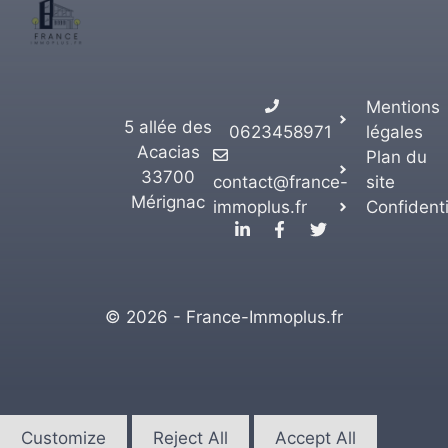
Mentions
5 allée des
0623458971
légales
Acacias
Plan du
33700
contact@france-
site
Mérignac
immoplus.fr
Confidenti
© 2026 - France-Immoplus.fr
Customize
Reject All
Accept All