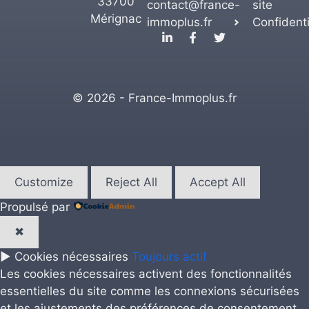
33700
contact@france-
site
Mérignac
immoplus.fr
Confidenti
© 2026 - France-Immoplus.fr
Customize
Reject All
Accept All
Propulsé par
✖
►
Cookies nécessaires
Toujours actif
Les cookies nécessaires activent des fonctionnalités
essentielles du site comme les connexions sécurisées
et les ajustements des préférences de consentement.