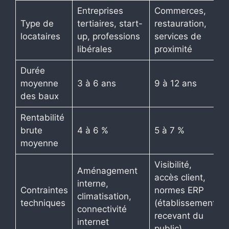
Entreprises
Commerces,
Type de
tertiaires, start-
restauration,
locataires
up, professions
services de
libérales
proximité
Durée
moyenne
3 à 6 ans
9 à 12 ans
des baux
Rentabilité
brute
4 à 6 %
5 à 7 %
moyenne
Visibilité,
Aménagement
accès client,
interne,
Contraintes
normes ERP
climatisation,
techniques
(établissement
connectivité
recevant du
internet
public)