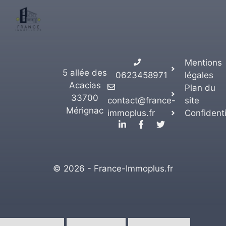
Mentions
5 allée des
0623458971
légales
Acacias
Plan du
33700
contact@france-
site
Mérignac
immoplus.fr
Confidenti
© 2026 - France-Immoplus.fr