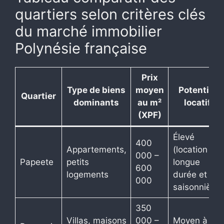
quartiers selon critères clés
du marché immobilier
Polynésie française
Prix
Type de biens
moyen
Potentiel
Quartier
dominants
au m²
locatif
(XPF)
Élevé
400
Appartements,
(location
000 –
Papeete
petits
longue
600
logements
durée et
000
saisonnière)
350
Villas, maisons
000 –
Moyen à