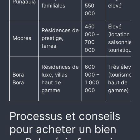
Punaauia
familiales
550
élevé
000
450
Élevé
Résidences de
000 –
(location
Moorea
prestige,
700
saisonnière
terres
000
touristique)
Résidences de
600
Très élevé
Bora
luxe, villas
000 –
(tourisme
Bora
haut de
1 000
haut de
gamme
000
gamme)
Processus et conseils
pour acheter un bien