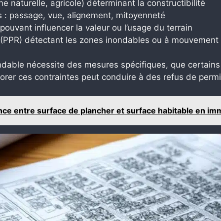
 naturelle, agricole) déterminant la constructibilité
es : passage, vue, alignement, mitoyenneté
uvant influencer la valeur ou l’usage du terrain
 (PPR) détectant les zones inondables ou à mouvement 
ondable nécessite des mesures spécifiques, que certai
gnorer ces contraintes peut conduire à des refus de per
ce entre surface de plancher et surface habitable en imm