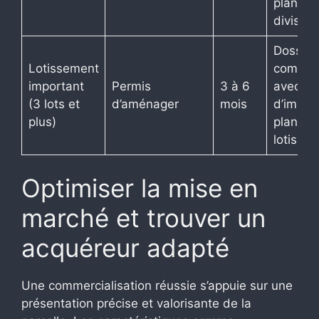
plan de
division
Dossier
Lotissement
complet
important
Permis
3 à 6
avec ét
(3 lots et
d’aménager
mois
d’impac
plus)
plan de
lotisse
Optimiser la mise en
marché et trouver un
acquéreur adapté
Une commercialisation réussie s’appuie sur une
présentation précise et valorisante de la