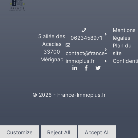
Mentions
5 allée des
0623458971
légales
Acacias
Plan du
33700
contact@france-
site
Mérignac
immoplus.fr
Confidenti
© 2026 - France-Immoplus.fr
Customize
Reject All
Accept All