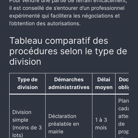
Pour vendre une partie de terrain efficacement,
il est conseillé de s’entourer d’un professionnel
expérimenté qui facilitera les négociations et
l’obtention des autorisations.
Tableau comparatif des
procédures selon le type de
division
Type de
Démarches
Délai
Docum
division
administratives
moyen
obligat
Plan
cadastra
Division
Déclaration
attestat
simple
1 à 3
préalable en
de
(moins de 3
mois
mairie
propriét
lots)