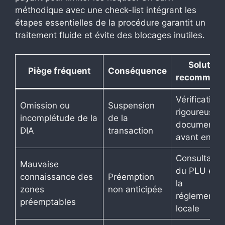
méthodique avec une check-list intégrant les
étapes essentielles de la procédure garantit un
traitement fluide et évite des blocages inutiles.
Solution
Piège fréquent
Conséquence
recomman
Vérification
Omission ou
Suspension
rigoureuse 
incomplétude de la
de la
documents
DIA
transaction
avant envoi
Consultatio
Mauvaise
du PLU et d
connaissance des
Préemption
la
zones
non anticipée
réglementat
préemptables
locale