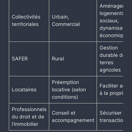
Aménagemen
logements
Collectivités
Urbain,
sociaux,
territoriales
Commercial
dynamisation
économique
Gestion
durable des
SAFER
Rural
terres
agricoles
Préemption
Faciliter accè
Locataires
locative (selon
à la propriété
conditions)
Professionnels
Conseil et
Sécuriser les
du droit et de
accompagnement
transactions
l’immobilier