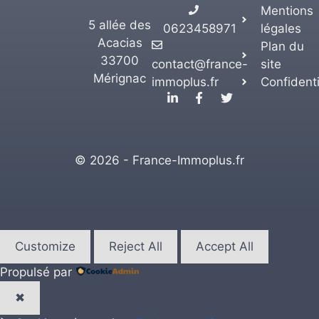
Mentions
5 allée des
0623458971
légales
Acacias
Plan du
33700
contact@france-
site
Mérignac
immoplus.fr
Confidenti
© 2026 - France-Immoplus.fr
Customize
Reject All
Accept All
Propulsé par
✖