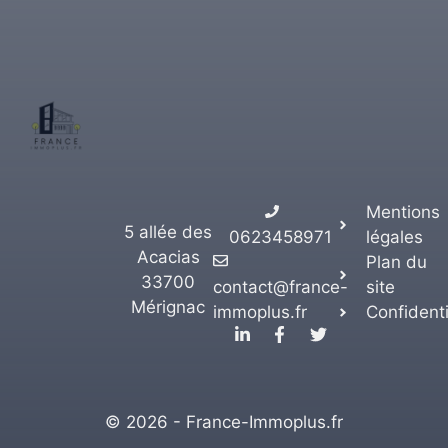
Mentions
5 allée des
0623458971
légales
Acacias
Plan du
33700
contact@france-
site
Mérignac
immoplus.fr
Confidenti
© 2026 - France-Immoplus.fr