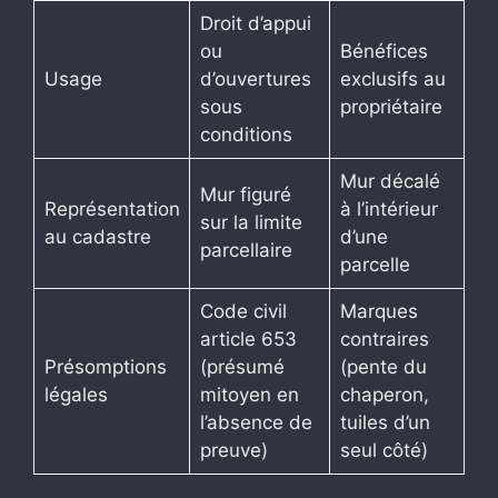
Droit d’appui
ou
Bénéfices
Usage
d’ouvertures
exclusifs au
sous
propriétaire
conditions
Mur décalé
Mur figuré
Représentation
à l’intérieur
sur la limite
au cadastre
d’une
parcellaire
parcelle
Code civil
Marques
article 653
contraires
Présomptions
(présumé
(pente du
légales
mitoyen en
chaperon,
l’absence de
tuiles d’un
preuve)
seul côté)