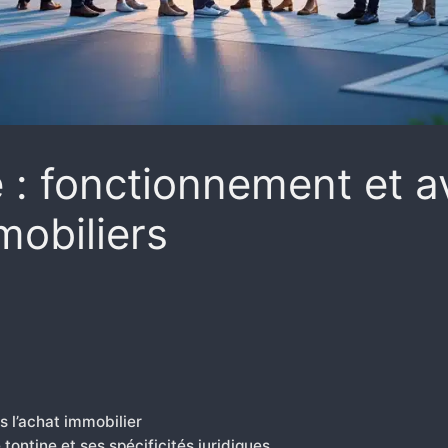
e : fonctionnement et 
mobiliers
 l’achat immobilier
tontine et ses spécificités juridiques