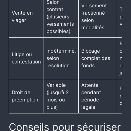
Selon
Versement
contrat
Tranc
Vente en
fractionné
(plusieurs
puis
viager
selon
versements
viag
modalités
possibles)
Reta
Indéterminé,
Blocage
cons
Litige ou
selon
complet des
néce
contestation
résolution
fonds
d’int
jurid
Variable
Attente
Poten
Droit de
(jusqu’à 2
pendant
repo
préemption
mois ou
période
d’an
plus)
légale
Conseils pour sécuriser