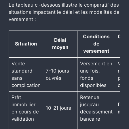
Le tableau ci-dessous illustre le comparatif des
situations impactant le délai et les modalités de
versement :
Conditions
Con
Délai
Situation
de
moyen
versement
v
Vente
Versement en
Vire
standard
7-10 jours
une fois,
rapi
sans
ouvrés
fonds
paie
complication
disponibles
comp
Prêt
Retenue
immobilier
jusqu’au
Délai
10-21 jours
en cours de
décaissement
mais
validation
bancaire