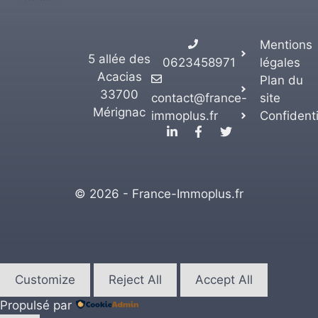
Mentions
5 allée des
0623458971
légales
Acacias
Plan du
33700
contact@france-
site
Mérignac
immoplus.fr
Confidenti
© 2026 - France-Immoplus.fr
Customize
Reject All
Accept All
Propulsé par