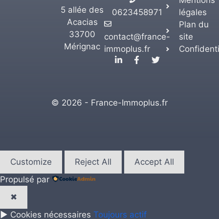
5 allée des
0623458971
légales
Acacias
Plan du
33700
contact@france-
site
Mérignac
immoplus.fr
Confidenti
© 2026 - France-Immoplus.fr
Customize
Reject All
Accept All
Propulsé par
✖
►
Cookies nécessaires
Toujours actif