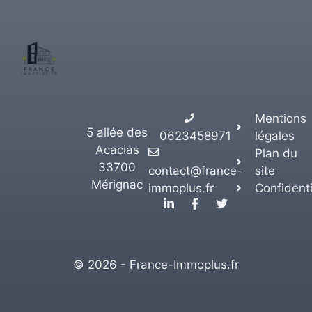
Mentions
5 allée des
0623458971
légales
Acacias
Plan du
33700
contact@france-
site
Mérignac
immoplus.fr
Confidenti
© 2026 - France-Immoplus.fr