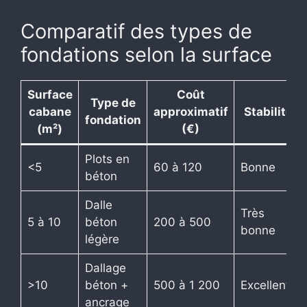
Comparatif des types de
fondations selon la surface
Surface
Coût
Type de
cabane
approximatif
Stabilité
fondation
(m²)
(€)
Plots en
<5
60 à 120
Bonne
béton
Dalle
Très
5 à 10
béton
200 à 500
bonne
légère
Dallage
>10
béton +
500 à 1 200
Excellente
ancrage