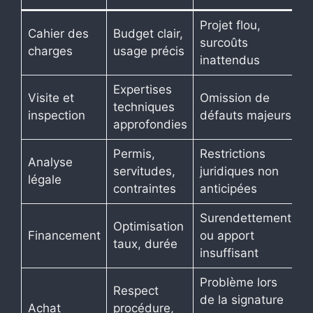
Projet flou,
Cahier des
Budget clair,
surcoûts
charges
usage précis
inattendus
Expertises
Visite et
Omission de
techniques
inspection
défauts majeurs
approfondies
Permis,
Restrictions
Analyse
servitudes,
juridiques non
légale
contraintes
anticipées
Surendettement
Optimisation
Financement
ou apport
taux, durée
insuffisant
Problème lors
Respect
de la signature
Achat
procédure,