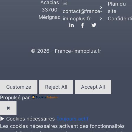
Acacias
Plan du
33700
contact@france-
site
Mérignac
immoplus.fr
Confidenti
© 2026 - France-Immoplus.fr
Customize
Reject All
Accept All
Propulsé par
✖
►
Cookies nécessaires
Toujours actif
Les cookies nécessaires activent des fonctionnalités