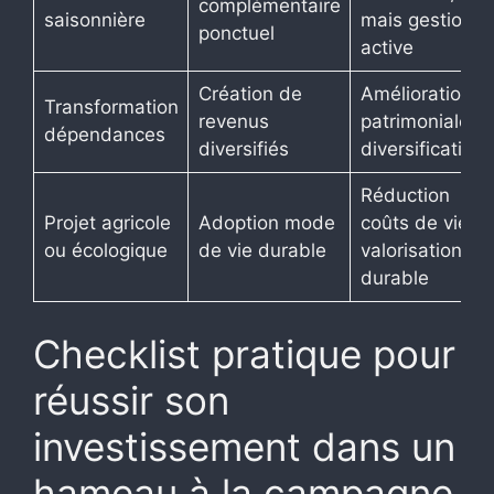
complémentaire
saisonnière
mais gestion
ponctuel
active
Création de
Amélioration
Transformation
revenus
patrimoniale,
dépendances
diversifiés
diversification
Réduction
Projet agricole
Adoption mode
coûts de vie,
ou écologique
de vie durable
valorisation
durable
Checklist pratique pour
réussir son
investissement dans un
hameau à la campagne