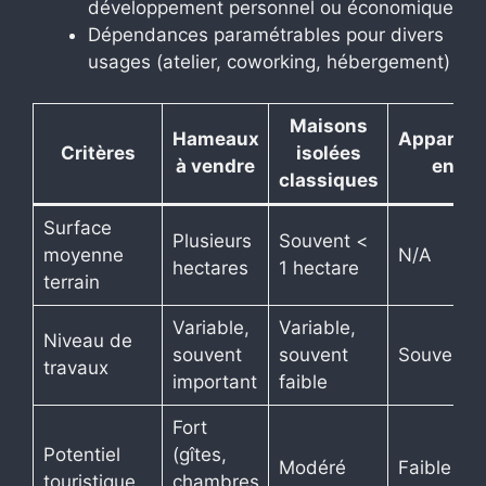
développement personnel ou économique
Dépendances paramétrables pour divers
usages (atelier, coworking, hébergement)
Maisons
Hameaux
Apparte
Critères
isolées
à vendre
en vil
classiques
Surface
Plusieurs
Souvent <
moyenne
N/A
hectares
1 hectare
terrain
Variable,
Variable,
Niveau de
souvent
souvent
Souvent f
travaux
important
faible
Fort
Potentiel
(gîtes,
Modéré
Faible
touristique
chambres